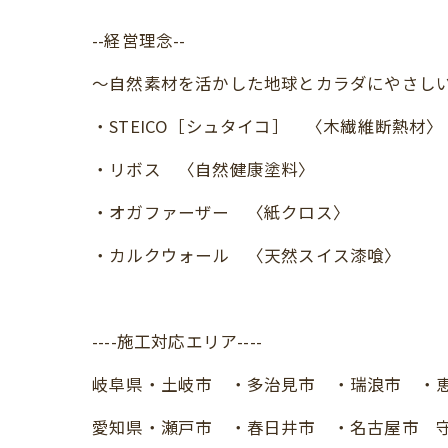
--経営理念--
～自然素材を活かした地球とカラダにやさし
・STEICO［シュタイコ］ 〈木繊維断熱材〉
・リボス 〈自然健康塗料〉
・オガファーザー 〈紙クロス〉
・カルクウォール 〈天然スイス漆喰〉
----施工対応エリア----
岐阜県・土岐市 ・多治見市 ・瑞浪市 ・恵那
愛知県・瀬戸市 ・春日井市 ・名古屋市 守山