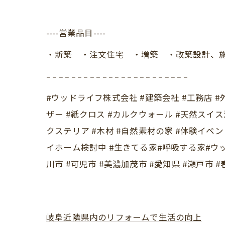
----営業品目----
・新築 ・注文住宅 ・増築 ・改築設計、
𓐄 𓐄 𓐄 𓐄 𓐄 𓐄 𓐄 𓐄 𓐄 𓐄 𓐄 𓐄 𓐄 𓐄 𓐄 𓐄 𓐄 𓐄 𓐄 𓐄 𓐄 𓐄 𓐄
#ウッドライフ株式会社 #建築会社 #工務店 #外
ザー #紙クロス #カルクウォール #天然スイス
クステリア #木材 #自然素材の家 #体験イベント
イホーム検討中 #生きてる家#呼吸する家#ウッ
川市 #可児市 #美濃加茂市 #愛知県 #瀬戸市 
岐阜近隣県内のリフォームで生活の向上