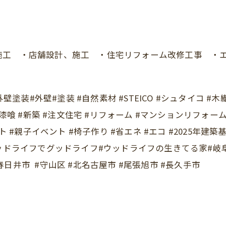
施工 ・店舗設計、施工 ・住宅リフォーム改修工事 ・
壁塗装#外壁#塗装 #自然素材 #STEICO #シュタイコ 
漆喰 #新築 #注文住宅 #リフォーム #マンションリフォーム
 #親子イベント #椅子作り #省エネ #エコ #2025年建築
ドライフでグッドライフ#ウッドライフの生きてる家#岐阜県 
#春日井市 #守山区 #北名古屋市 #尾張旭市 #長久手市