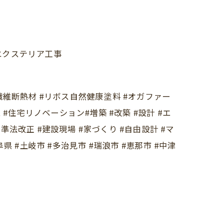
エクステリア工事
#木繊維断熱材 #リボス自然健康塗料 #オガファー
 #住宅リノベーション#増築 #改築 #設計 #エ
基準法改正 #建設現場 #家づくり #自由設計 #マ
#土岐市 #多治見市 #瑞浪市 #恵那市 #中津