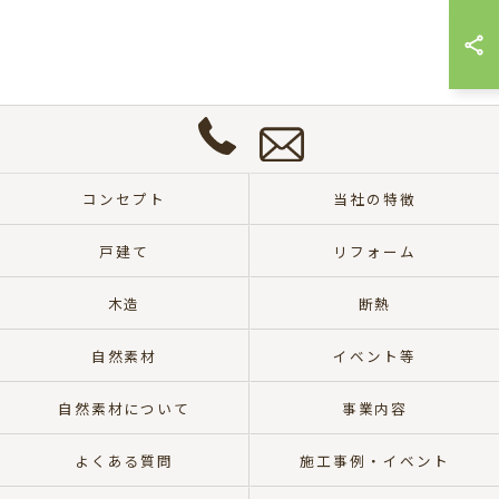
ご本人である事を確認のうえ、対応させて頂きま
お
す。
問
い
個人情報の開示･訂正･削除・利用停止の具体的手続
合
きにつきましては、お電話でお問合せ下さい。
わ
せ
0572-
は
57-
こ
コンセプト
当社の特徴
8700
ち
ら
戸建て
リフォーム
木造
断熱
自然素材
イベント等
自然素材について
事業内容
よくある質問
施工事例・イベント