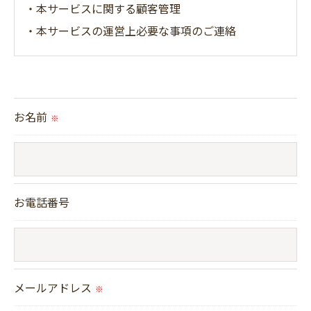
・本サービスに関する顧客管理
・本サービスの運営上必要な事項のご連絡
＜個人情報の提供について＞
当社ではお客様の同意を得た場合または法令に定め
お名前
られた場合を除き、
※
取得した個人情報を第三者に提供することはいたし
ません。
お電話番号
＜個人情報の委託について＞
当社では、利用目的の達成に必要な範囲において、
個人情報を外部に委託する場合があります。
これらの委託先に対しては個人情報保護契約等の措
メールアドレス
※
置をとり、適切な監督を行います。