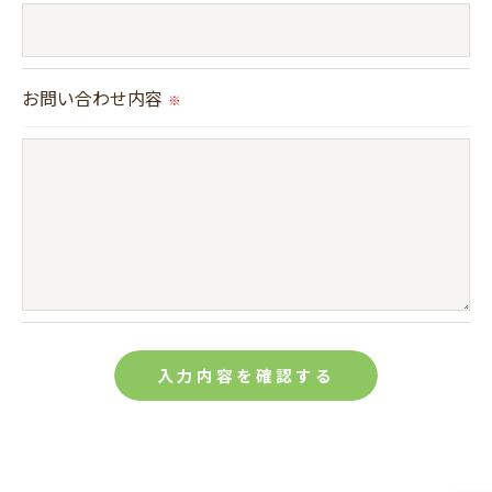
＜個人情報の安全管理＞
当社では、個人情報の漏洩等がなされないよう、適
お問い合わせ内容
※
切に安全管理対策を実施します。
＜個人情報を与えなかった場合に生じる結果＞
必要な情報を頂けない場合は、それに対応した当社
のサービスをご提供できない場合がございますので
予めご了承ください。
＜個人情報の開示･訂正・削除･利用停止の手続につ
いて＞
当社では、お客様の個人情報の開示･訂正･削除・利
用停止の手続を定めさせて頂いております。