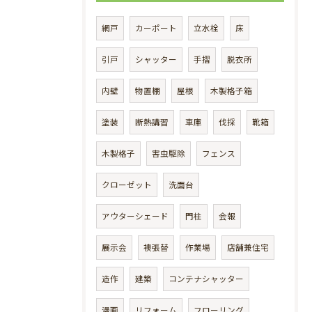
網戸
カーポート
立水栓
床
引戸
シャッター
手摺
脱衣所
内壁
物置棚
屋根
木製格子箱
塗装
断熱講習
車庫
伐採
靴箱
木製格子
害虫駆除
フェンス
クローゼット
洗面台
アウターシェード
門柱
会報
展示会
襖張替
作業場
店舗兼住宅
造作
建築
コンテナシャッター
漫画
リフォーム
フローリング