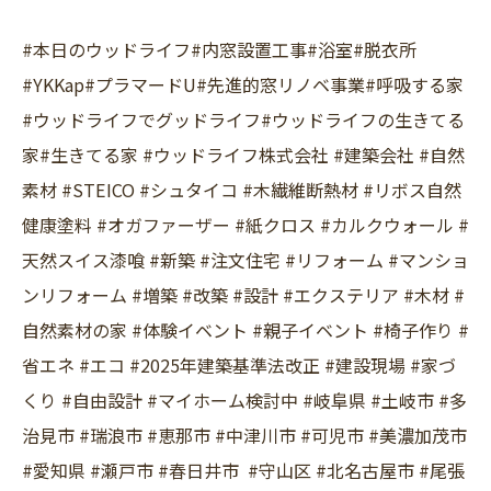
#本日のウッドライフ#内窓設置工事#浴室#脱衣所
#YKKap#プラマードU#先進的窓リノベ事業#呼吸する家
#ウッドライフでグッドライフ#ウッドライフの生きてる
家#生きてる家 #ウッドライフ株式会社 #建築会社 #自然
素材 #STEICO #シュタイコ #木繊維断熱材 #リボス自然
健康塗料 #オガファーザー #紙クロス #カルクウォール #
天然スイス漆喰 #新築 #注文住宅 #リフォーム #マンショ
ンリフォーム #増築 #改築 #設計 #エクステリア #木材 #
自然素材の家 #体験イベント #親子イベント #椅子作り #
省エネ #エコ #2025年建築基準法改正 #建設現場 #家づ
くり #自由設計 #マイホーム検討中 #岐阜県 #土岐市 #多
治見市 #瑞浪市 #恵那市 #中津川市 #可児市 #美濃加茂市
#愛知県 #瀬戸市 #春日井市 #守山区 #北名古屋市 #尾張