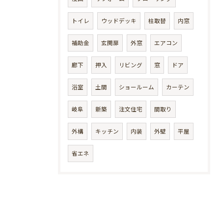
トイレ
ウッドデッキ
柱取替
内窓
補助金
玄関扉
外窓
エアコン
廊下
押入
リビング
窓
ドア
浴室
土間
ショールーム
カーテン
岐阜
新築
注文住宅
間取り
外構
キッチン
内装
外壁
平屋
省エネ