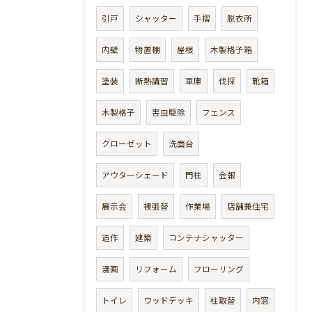
引戸
シャッター
手摺
脱衣所
内壁
物置棚
屋根
木製格子箱
塗装
断熱講習
車庫
伐採
靴箱
木製格子
害虫駆除
フェンス
クローゼット
洗面台
アウターシェード
門柱
会報
展示会
襖張替
作業場
店舗兼住宅
造作
建築
コンテナシャッター
漫画
リフォーム
フローリング
トイレ
ウッドデッキ
柱取替
内窓