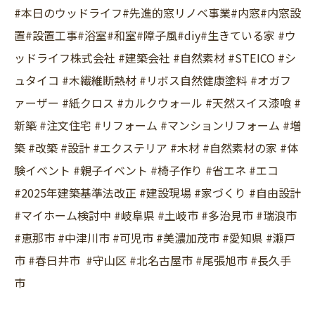
#本日のウッドライフ#先進的窓リノベ事業#内窓#内窓設
置#設置工事#浴室#和室#障子風#diy#生きている家 #ウ
ッドライフ株式会社 #建築会社 #自然素材 #STEICO #シ
ュタイコ #木繊維断熱材 #リボス自然健康塗料 #オガフ
ァーザー #紙クロス #カルクウォール #天然スイス漆喰 #
新築 #注文住宅 #リフォーム #マンションリフォーム #増
築 #改築 #設計 #エクステリア #木材 #自然素材の家 #体
験イベント #親子イベント #椅子作り #省エネ #エコ
#2025年建築基準法改正 #建設現場 #家づくり #自由設計
#マイホーム検討中 #岐阜県 #土岐市 #多治見市 #瑞浪市
#恵那市 #中津川市 #可児市 #美濃加茂市 #愛知県 #瀬戸
市 #春日井市 #守山区 #北名古屋市 #尾張旭市 #長久手
市