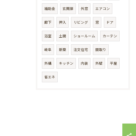
補助金
玄関扉
外窓
エアコン
廊下
押入
リビング
窓
ドア
浴室
土間
ショールーム
カーテン
岐阜
新築
注文住宅
間取り
外構
キッチン
内装
外壁
平屋
省エネ
お