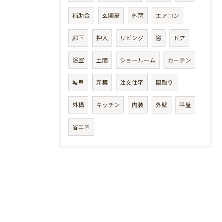
補助金
玄関扉
外窓
エアコン
廊下
押入
リビング
窓
ドア
浴室
土間
ショールーム
カーテン
岐阜
新築
注文住宅
間取り
外構
キッチン
内装
外壁
平屋
省エネ
お