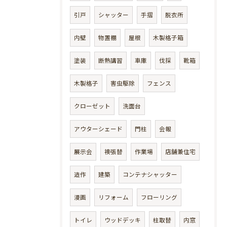
引戸
シャッター
手摺
脱衣所
内壁
物置棚
屋根
木製格子箱
塗装
断熱講習
車庫
伐採
靴箱
木製格子
害虫駆除
フェンス
クローゼット
洗面台
アウターシェード
門柱
会報
展示会
襖張替
作業場
店舗兼住宅
造作
建築
コンテナシャッター
漫画
リフォーム
フローリング
トイレ
ウッドデッキ
柱取替
内窓