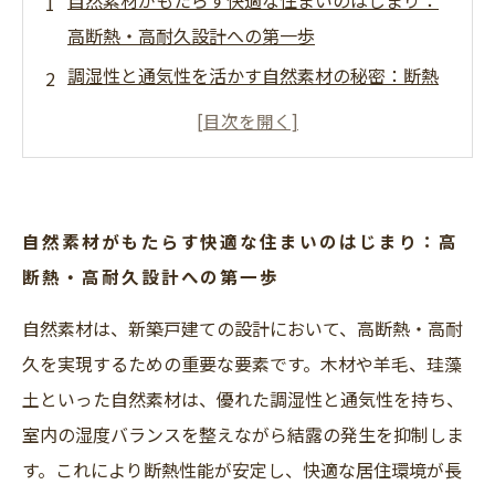
自然素材がもたらす快適な住まいのはじまり：
高断熱・高耐久設計への第一歩
調湿性と通気性を活かす自然素材の秘密：断熱
性能アップの中盤戦略
設計の工夫で耐久性を最大化する方法：自然素
材が支える長寿命住宅の中核
環境にも優しい家づくりの完成形：自然素材×
自然素材がもたらす快適な住まいのはじまり：高
高断熱・高耐久の相乗効果
断熱・高耐久設計への第一歩
快適で丈夫な住まいを実現するための総まと
自然素材は、新築戸建ての設計において、高断熱・高耐
め：自然素材を活かした設計の極意
久を実現するための重要な要素です。木材や羊毛、珪藻
自然素材で叶える理想の断熱性能とは？最新設
土といった自然素材は、優れた調湿性と通気性を持ち、
計ポイントを徹底解説
室内の湿度バランスを整えながら結露の発生を抑制しま
長持ちする家は設計で決まる！自然素材を使っ
す。これにより断熱性能が安定し、快適な居住環境が長
た高耐久住宅のヒミツ