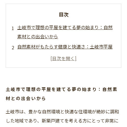
目次
土岐市で理想の平屋を建てる夢の始まり：自然
素材との出会いから
自然素材がもたらす健康と快適さ：土岐市平屋
住宅の秘密
土岐市の気候に合った素材選びと設計の工夫と
は？
暮らしやすさを追求した平屋設計：家族全員が
土岐市で理想の平屋を建てる夢の始まり：自然素
快適に過ごすために
材との出会いから
完成！土岐市で叶える自然素材の理想平屋で始
土岐市は、豊かな自然環境と快適な住環境が絶妙に調和
まる新生活
した地域であり、新築戸建てを考える方にとって非常に
平屋住宅で実現する環境に優しい暮らしとは？