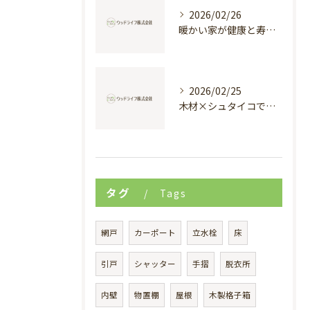
2026/02/26
暖かい家が健康と寿命を支える理由
2026/02/25
木材×シュタイコで創る高断熱健康住宅
タグ
Tags
網戸
カーポート
立水栓
床
引戸
シャッター
手摺
脱衣所
内壁
物置棚
屋根
木製格子箱