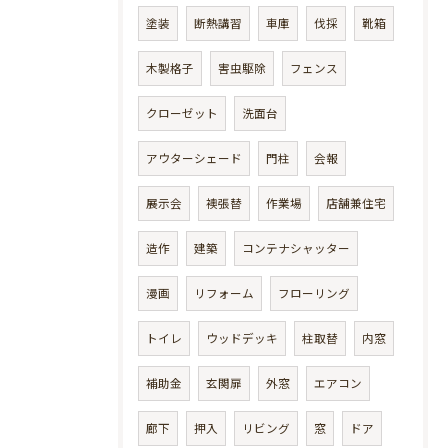
塗装
断熱講習
車庫
伐採
靴箱
木製格子
害虫駆除
フェンス
クローゼット
洗面台
アウターシェード
門柱
会報
展示会
襖張替
作業場
店舗兼住宅
造作
建築
コンテナシャッター
漫画
リフォーム
フローリング
トイレ
ウッドデッキ
柱取替
内窓
補助金
玄関扉
外窓
エアコン
廊下
押入
リビング
窓
ドア