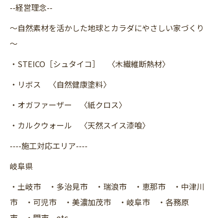
--経営理念--
～自然素材を活かした地球とカラダにやさしい家づくり
～
・STEICO［シュタイコ］ 〈木繊維断熱材〉
・リボス 〈自然健康塗料〉
・オガファーザー 〈紙クロス〉
・カルクウォール 〈天然スイス漆喰〉
----施工対応エリア----
岐阜県
・土岐市 ・多治見市 ・瑞浪市 ・恵那市 ・中津川
市 ・可児市 ・美濃加茂市 ・岐阜市 ・各務原
市 ・関市 etc...