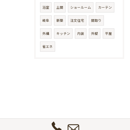
浴室
土間
ショールーム
カーテン
岐阜
新築
注文住宅
間取り
外構
キッチン
内装
外壁
平屋
省エネ
お
問
い
合
わ