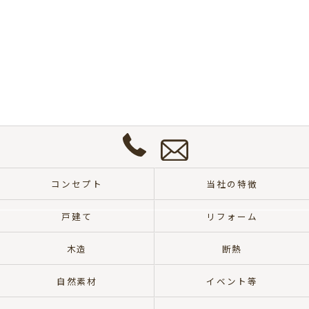
お
問
い
合
わ
せ
0572-
は
57-
こ
コンセプト
当社の特徴
8700
ち
ら
戸建て
リフォーム
木造
断熱
自然素材
イベント等