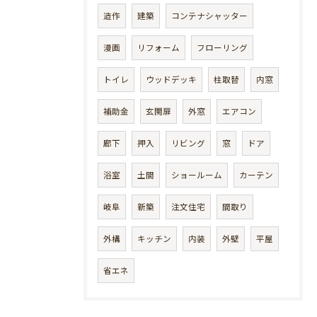
造作
建築
コンテナシャッター
漫画
リフォーム
フローリング
トイレ
ウッドデッキ
柱取替
内窓
補助金
玄関扉
外窓
エアコン
廊下
押入
リビング
窓
ドア
浴室
土間
ショールーム
カーテン
岐阜
新築
注文住宅
間取り
外構
キッチン
内装
外壁
平屋
省エネ