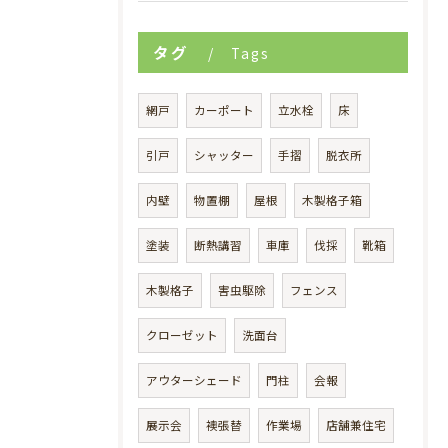
タグ
Tags
網戸
カーポート
立水栓
床
引戸
シャッター
手摺
脱衣所
内壁
物置棚
屋根
木製格子箱
塗装
断熱講習
車庫
伐採
靴箱
木製格子
害虫駆除
フェンス
クローゼット
洗面台
アウターシェード
門柱
会報
展示会
襖張替
作業場
店舗兼住宅