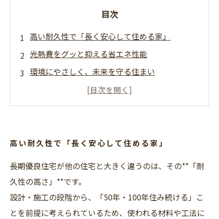
目次
高い耐久性で「長く安心して住める家」
光熱費をグッと抑える省エネ性能
環境にやさしく、未来を守る住まい
家族みんなが安心できる、安全性の高さ
家の価値が下がりにくい！資産としても◎
子育て世代にもピッタリ！快適な住環境
補助金や税制優遇で、意外とお得に建てられ
高い耐久性で「長く安心して住める家」
る？
長期優良住宅が他の住宅と大きく違うのは、その**「耐
まとめ：未来に備える住まい選びなら「長期優
久性の高さ」**です。
良住宅」
設計・施工の段階から、「50年・100年住み続ける」こ
とを前提に考えられているため、使われる材料や工法に