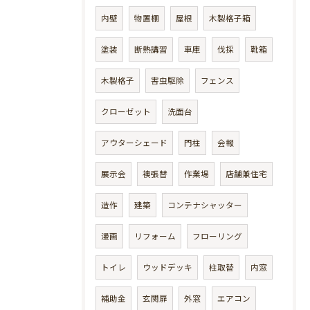
内壁
物置棚
屋根
木製格子箱
塗装
断熱講習
車庫
伐採
靴箱
木製格子
害虫駆除
フェンス
クローゼット
洗面台
アウターシェード
門柱
会報
展示会
襖張替
作業場
店舗兼住宅
造作
建築
コンテナシャッター
漫画
リフォーム
フローリング
トイレ
ウッドデッキ
柱取替
内窓
補助金
玄関扉
外窓
エアコン