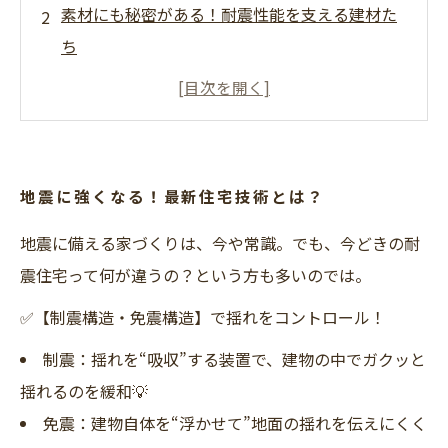
素材にも秘密がある！耐震性能を支える建材た
ち
間取りが安全性を高めるって知ってた？
安心だけじゃない！省エネ性能も進化中
自然災害への備えがすごい！
住まいの間取りも進化中！
地震に強くなる！最新住宅技術とは？
快適さと安心を両立！未来の暮らしへ
地震に備える家づくりは、今や常識。でも、今どきの耐
震住宅って何が違うの？という方も多いのでは。
✅【制震構造・免震構造】で揺れをコントロール！
制震：揺れを“吸収”する装置で、建物の中でガクッと
揺れるのを緩和💡
免震：建物自体を“浮かせて”地面の揺れを伝えにくく