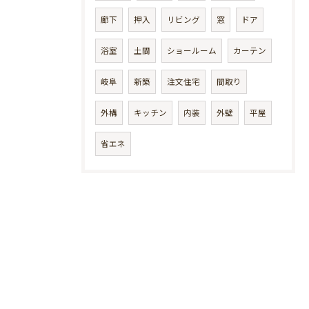
廊下
押入
リビング
窓
ドア
浴室
土間
ショールーム
カーテン
岐阜
新築
注文住宅
間取り
外構
キッチン
内装
外壁
平屋
省エネ
お
問
い