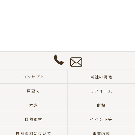
お
問
い
合
わ
せ
0572-
は
57-
こ
コンセプト
当社の特徴
8700
ち
ら
戸建て
リフォーム
木造
断熱
自然素材
イベント等
自然素材について
事業内容