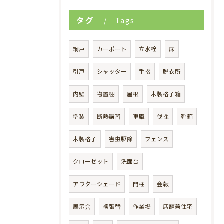
タグ
Tags
網戸
カーポート
立水栓
床
引戸
シャッター
手摺
脱衣所
内壁
物置棚
屋根
木製格子箱
塗装
断熱講習
車庫
伐採
靴箱
木製格子
害虫駆除
フェンス
クローゼット
洗面台
アウターシェード
門柱
会報
展示会
襖張替
作業場
店舗兼住宅