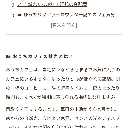
🌞 自然光たっぷり！理想の窓配置
🛋 ゆったりソファ＋カウンター席でカフェ気分
🎵
📐 限られたスペースでもOK！おしゃれな工夫術
🗺 多様な間取りアイデアを楽しもう！
🌟 最後に…
🏡 おうちカフェの魅力とは？
おうちカフェは、自宅にいながらもまるでお気に入りの
カフェにいるような、ゆったりと心がほぐれる空間。朝
の一杯のコーヒーも、昼の読書タイムも、夜のまったり
時間も、すべてが特別に感じられる場所になります🍃
間取りを工夫することで、毎日の生活がぐんと豊かに。
窓からの自然光、心地よい家具、センスの光るディスプ
レイ…。そんな空間を自分の家に作れるって、ちょっと