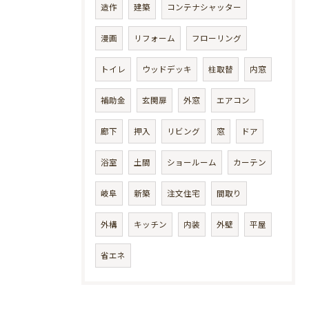
造作
建築
コンテナシャッター
漫画
リフォーム
フローリング
トイレ
ウッドデッキ
柱取替
内窓
補助金
玄関扉
外窓
エアコン
廊下
押入
リビング
窓
ドア
浴室
土間
ショールーム
カーテン
岐阜
新築
注文住宅
間取り
外構
キッチン
内装
外壁
平屋
省エネ