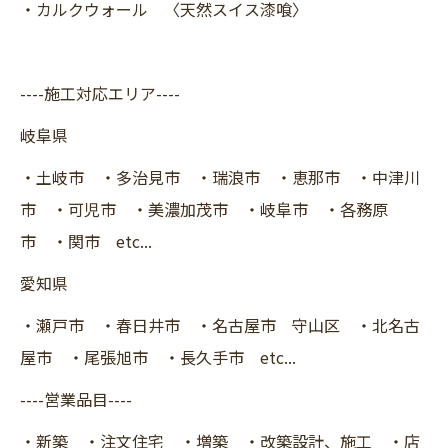
・カルクウォール 〈天然スイス漆喰〉
----施工対応エリア----
岐阜県
・土岐市 ・多治見市 ・瑞浪市 ・恵那市 ・中津川
市 ・可児市 ・美濃加茂市 ・岐阜市 ・各務原
市 ・関市 etc...
愛知県
・瀬戸市 ・春日井市 ・名古屋市 守山区 ・北名古
屋市 ・尾張旭市 ・長久手市 etc...
----営業品目----
・新築 ・注文住宅 ・増築 ・改築設計、施工 ・店