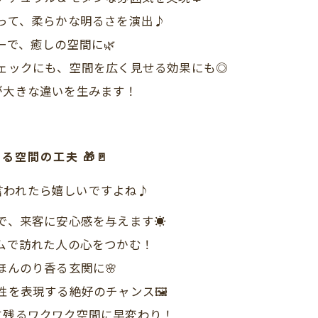
って、柔らかな明るさを演出♪
で、癒しの空間に🌿
ェックにも、空間を広く見せる効果にも◎
が大きな違いを生みます！
空間の工夫 🎁🚪
言われたら嬉しいですよね♪
で、来客に安心感を与えます☀️
ムで訪れた人の心をつかむ！
んのり香る玄関に🌸
を表現する絶好のチャンス🖼️
に残るワクワク空間に早変わり！