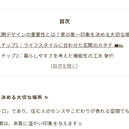
目次
玄関デザインの重要性とは？家の第一印象を決める大切な場
ステップ1：ライフスタイルに合わせた玄関のカタチ 💼👟
ステップ2：暮らしやすさを考えた機能性の工夫 🛠️📦
ステップ3：取り入れたい玄関デザインのアイデア集 💡🎨
玄関で「おもてなし」！来客をワクワクさせる空間の工夫 🎁
夢をつなぐ玄関が、暮らしをもっと豊かにする理由 💫
決める大切な場所 ✨
とめ 🌈
り口」であり、住む人のセンスやこだわりが表れる空間で
関は、来客に温かい印象を与えます☺️