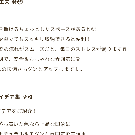
🛠️📦
を置けるちょっとしたスペースがあると◎
や傘立てもスッキリ収納できると便利！
での流れがスムーズだと、毎日のストレスが減ります🚪
明で、安全＆おしゃれな雰囲気に💡
しの快適さもグンとアップしますよ♪
ア集 💡🎨
イデアをご紹介！
落ち着いた色なら上品な印象に。
ナチュラル＆モダンな雰囲気を実現🌲