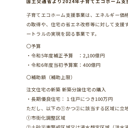
国土交通省より2024年子育てエコホーム
子育てエコホーム支援事業は、エネルギー価
の取得や、住宅の省エネ改修等に対して支援す
ートラルの実現を図る事業です。
〇予算
・令和5年度補正予算 ：2,100億円
・令和6年度当初予算案：400億円
〇補助額（補助上限）
注文住宅の新築 新築分譲住宅の購入
・長期優良住宅：１住戸につき100万円
ただし、以下の①かつ②に該当する区域に立地
①市街化調整区域
②土砂災害警戒区域又は浸水想定区域（洪水