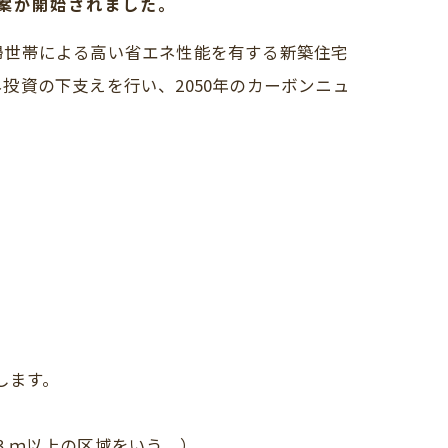
算案が開始されました。
婦世帯による高い省エネ性能を有する新築住宅
資の下支えを行い、2050年のカーボンニュ
します。
３ｍ以上の区域をいう。）