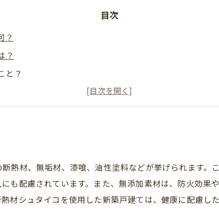
目次
何？
は？
こと？
ているの？
べきポイントは？
育てエコホーム支援事業（こどもエコすまい支援事業後継事
の断熱材、無垢材、漆喰、油性塗料などが挙げられます。
人にも配慮されています。また、無添加素材は、防火効果
断熱材シュタイコを使用した新築戸建ては、健康に配慮し