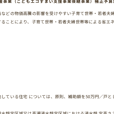
支援事業（こどもエコすまい支援事業後継事業）補正予
格などの物価高騰の影響を受けやすい子育て世帯・若者夫
ることにより、子育て世帯・若者夫婦世帯等による省エネ投
している住宅 については、原則、補助額を50万円／戸と
浸水想定区域又は高潮浸水想定区域における浸水想 定高さ