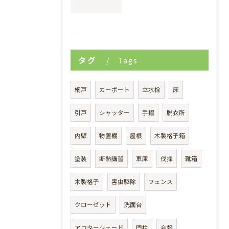
タグ
Tags
網戸
カーポート
立水栓
床
引戸
シャッター
手摺
脱衣所
内壁
物置棚
屋根
木製格子箱
塗装
断熱講習
車庫
伐採
靴箱
木製格子
害虫駆除
フェンス
クローゼット
洗面台
アウターシェード
門柱
会報