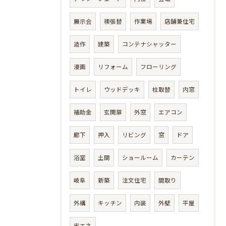
展示会
襖張替
作業場
店舗兼住宅
造作
建築
コンテナシャッター
漫画
リフォーム
フローリング
トイレ
ウッドデッキ
柱取替
内窓
補助金
玄関扉
外窓
エアコン
廊下
押入
リビング
窓
ドア
浴室
土間
ショールーム
カーテン
岐阜
新築
注文住宅
間取り
外構
キッチン
内装
外壁
平屋
省エネ