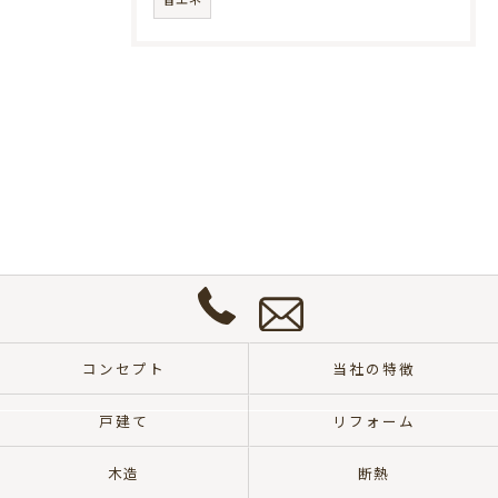
お
問
い
合
わ
せ
0572-
は
57-
こ
コンセプト
当社の特徴
8700
ち
ら
戸建て
リフォーム
木造
断熱