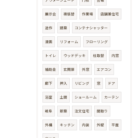
アウターシェード
門柱
会報
展示会
襖張替
作業場
店舗兼住宅
造作
建築
コンテナシャッター
漫画
リフォーム
フローリング
トイレ
ウッドデッキ
柱取替
内窓
補助金
玄関扉
外窓
エアコン
廊下
押入
リビング
窓
ドア
浴室
土間
ショールーム
カーテン
岐阜
新築
注文住宅
間取り
外構
キッチン
内装
外壁
平屋