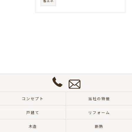
省エネ
お
問
い
合
わ
せ
0572-
は
57-
こ
コンセプト
当社の特徴
8700
ち
ら
戸建て
リフォーム
木造
断熱