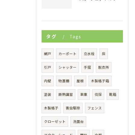
タグ
Tags
網戸
カーポート
立水栓
床
引戸
シャッター
手摺
脱衣所
内壁
物置棚
屋根
木製格子箱
塗装
断熱講習
車庫
伐採
靴箱
木製格子
害虫駆除
フェンス
クローゼット
洗面台