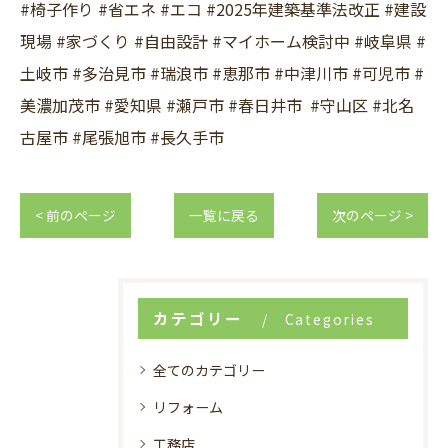
#椅子作り #省エネ #エコ #2025年建築基準法改正 #建設
現場 #家づくり #自由設計 #マイホーム検討中 #岐阜県 #
土岐市 #多治見市 #瑞浪市 #恵那市 #中津川市 #可児市 #
美濃加茂市 #愛知県 #瀬戸市 #春日井市 #守山区 #北名
古屋市 #尾張旭市 #長久手市
< 前のページ
一覧に戻る
次のページ >
カテゴリー
Categories
全てのカテゴリー
リフォーム
工務店