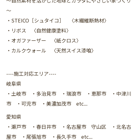
～自然素材を活かした地球とカラダにやさしい家づくり
～
・STEICO［シュタイコ］ 〈木繊維断熱材〉
・リボス 〈自然健康塗料〉
・オガファーザー 〈紙クロス〉
・カルクウォール 〈天然スイス漆喰〉
----施工対応エリア----
岐阜県
・土岐市 ・多治見市 ・瑞浪市 ・恵那市 ・中津川
市 ・可児市 ・美濃加茂市 etc...
愛知県
・瀬戸市 ・春日井市 ・名古屋市 守山区 ・北名古
屋市 ・尾張旭市 ・長久手市 etc...