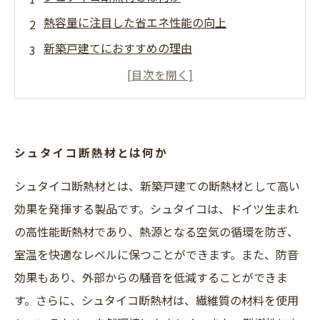
熱容量に注目した省エネ性能の向上
新築戸建てにおすすめの理由
シュタイコ断熱材の施工方法
快適な室内環境を実現する効果
国土交通省より2024年子育てエコホーム支援事
業（こどもエコすまい支援事業後継事業）補正
シュタイコ断熱材とは何か
予算案が開始されました。
シュタイコ断熱材とは、新築戸建ての断熱材として高い
効果を発揮する製品です。シュタイコは、ドイツ生まれ
の高性能断熱材であり、熱源となる空気の循環を防ぎ、
室温を快適なレベルに保つことができます。また、防音
効果もあり、外部からの騒音を低減することができま
す。さらに、シュタイコ断熱材は、繊維質の材料を使用