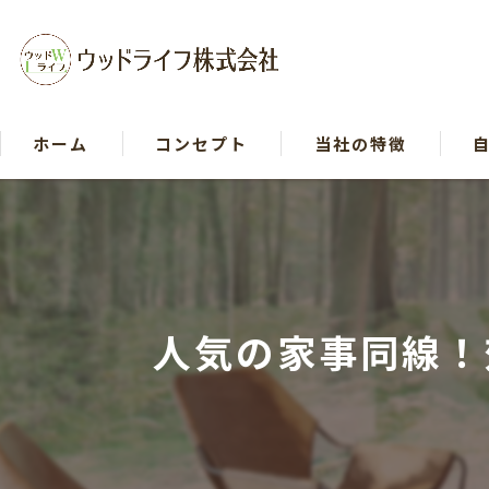
ホーム
コンセプト
当社の特徴
戸建て
リフォーム
木造
人気の家事同線！
断熱
自然素材
イベント等