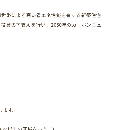
婦世帯による高い省エネ性能を有する新築住宅
資の下支えを行い、2050年のカーボンニュ
します。
３ｍ以上の区域をいう。）