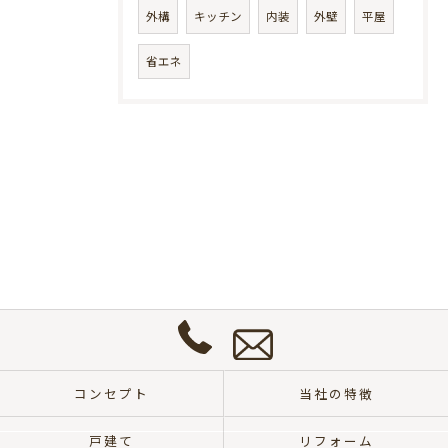
外構
キッチン
内装
外壁
平屋
省エネ
お
問
い
合
わ
せ
0572-
は
57-
こ
コンセプト
当社の特徴
8700
ち
ら
戸建て
リフォーム