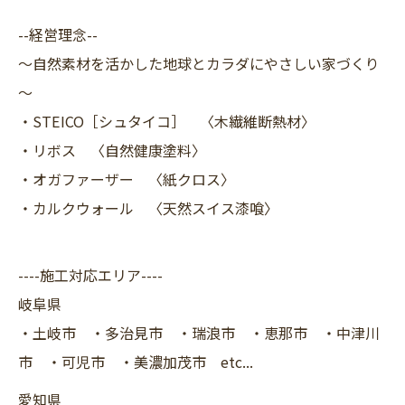
--経営理念--
～自然素材を活かした地球とカラダにやさしい家づくり
～
・STEICO［シュタイコ］ 〈木繊維断熱材〉
・リボス 〈自然健康塗料〉
・オガファーザー 〈紙クロス〉
・カルクウォール 〈天然スイス漆喰〉
----施工対応エリア----
岐阜県
・土岐市 ・多治見市 ・瑞浪市 ・恵那市 ・中津川
市 ・可児市 ・美濃加茂市 etc...
愛知県