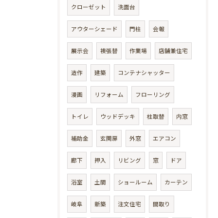
クローゼット
洗面台
アウターシェード
門柱
会報
展示会
襖張替
作業場
店舗兼住宅
造作
建築
コンテナシャッター
漫画
リフォーム
フローリング
トイレ
ウッドデッキ
柱取替
内窓
補助金
玄関扉
外窓
エアコン
廊下
押入
リビング
窓
ドア
浴室
土間
ショールーム
カーテン
岐阜
新築
注文住宅
間取り