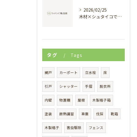
2026/02/25
木材×シュタイコで創る高断熱健康住宅
タグ
Tags
網戸
カーポート
立水栓
床
引戸
シャッター
手摺
脱衣所
内壁
物置棚
屋根
木製格子箱
塗装
断熱講習
車庫
伐採
靴箱
木製格子
害虫駆除
フェンス