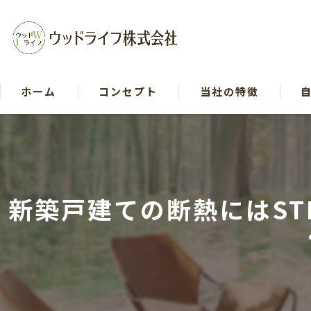
ホーム
コンセプト
当社の特徴
戸建て
リフォーム
新築戸建ての断熱にはST
木造
断熱
自然素材
イベント等