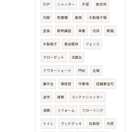
引戸
シャッター
手摺
脱衣所
内壁
物置棚
屋根
木製格子箱
塗装
断熱講習
車庫
伐採
靴箱
木製格子
害虫駆除
フェンス
クローゼット
洗面台
アウターシェード
門柱
会報
展示会
襖張替
作業場
店舗兼住宅
造作
建築
コンテナシャッター
漫画
リフォーム
フローリング
トイレ
ウッドデッキ
柱取替
内窓