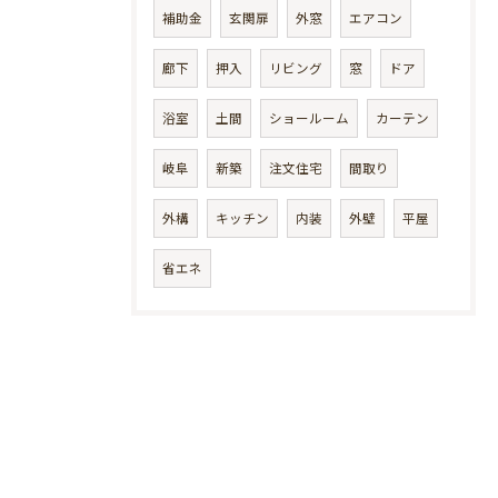
補助金
玄関扉
外窓
エアコン
廊下
押入
リビング
窓
ドア
浴室
土間
ショールーム
カーテン
岐阜
新築
注文住宅
間取り
外構
キッチン
内装
外壁
平屋
省エネ
お
問