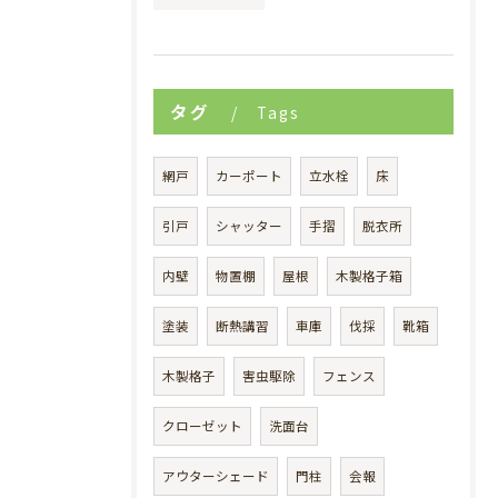
タグ
Tags
網戸
カーポート
立水栓
床
引戸
シャッター
手摺
脱衣所
内壁
物置棚
屋根
木製格子箱
塗装
断熱講習
車庫
伐採
靴箱
木製格子
害虫駆除
フェンス
クローゼット
洗面台
アウターシェード
門柱
会報