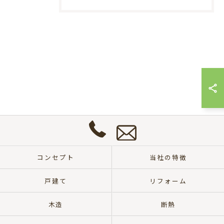
お
問
い
合
わ
せ
0572-
は
57-
こ
コンセプト
当社の特徴
8700
ち
ら
戸建て
リフォーム
木造
断熱