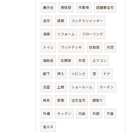
展示会
襖張替
作業場
店舗兼住宅
造作
建築
コンテナシャッター
漫画
リフォーム
フローリング
トイレ
ウッドデッキ
柱取替
内窓
補助金
玄関扉
外窓
エアコン
廊下
押入
リビング
窓
ドア
浴室
土間
ショールーム
カーテン
岐阜
新築
注文住宅
間取り
外構
キッチン
内装
外壁
平屋
省エネ