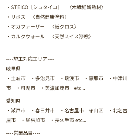
・STEICO［シュタイコ］ 〈木繊維断熱材〉
・リボス 〈自然健康塗料〉
・オガファーザー 〈紙クロス〉
・カルクウォール 〈天然スイス漆喰〉
----施工対応エリア----
岐阜県
・土岐市 ・多治見市 ・瑞浪市 ・恵那市 ・中津川
市 ・可児市 ・美濃加茂市 etc...
愛知県
・瀬戸市 ・春日井市 ・名古屋市 守山区 ・北名古
屋市 ・尾張旭市 ・長久手市 etc...
----営業品目----