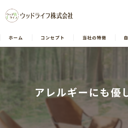
ホーム
コンセプト
当社の特徴
戸建て
リフォーム
木造
アレルギーにも優
断熱
自然素材
イベント等