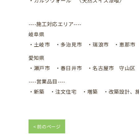
・カルクウォール 〈天然スイス漆喰〉
----施工対応エリア----
岐阜県
・土岐市 ・多治見市 ・瑞浪市 ・恵那市 ・
愛知県
・瀬戸市 ・春日井市 ・名古屋市 守山区 ・
----営業品目----
・新築 ・注文住宅 ・増築 ・改築設計、
< 前のページ